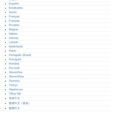
Español
Eestikeelne
Suomi
Français
Français
Hrvatski
Magyar
Italiano
Lietuvių
Latviski
Nederlands
Polski
Português (Brasil)
Português‎
Română
Русский
Slovenčina
Slovenščina
Svenska
Türkçe
Українська
Tiếng Việt
简体中文
繁體中文（香港）
繁體中文