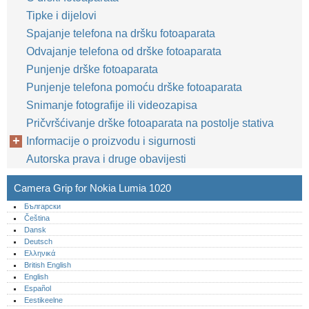
Tipke i dijelovi
Spajanje telefona na dršku fotoaparata
Odvajanje telefona od drške fotoaparata
Punjenje drške fotoaparata
Punjenje telefona pomoću drške fotoaparata
Snimanje fotografije ili videozapisa
Pričvršćivanje drške fotoaparata na postolje stativa
Informacije o proizvodu i sigurnosti
Autorska prava i druge obavijesti
Camera Grip for Nokia Lumia 1020
Български
Čeština
Dansk
Deutsch
Ελληνικά
British English
English
Español
Eestikeelne