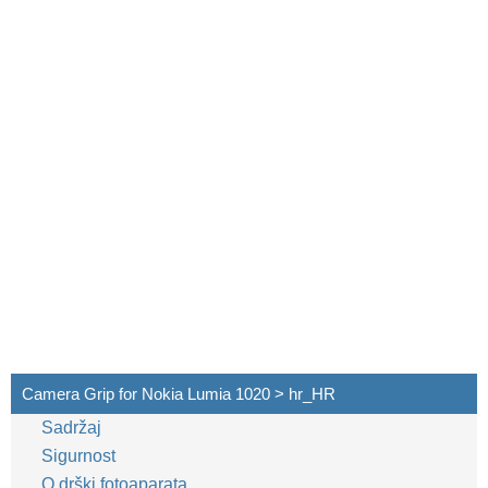
Camera Grip for Nokia Lumia 1020 > hr_HR
Sadržaj
Sigurnost
O drški fotoaparata