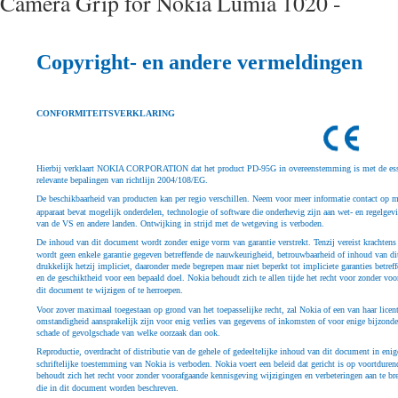
Camera Grip for Nokia Lumia 1020 -
Copyright- en andere vermeldingen
CONFORMITEITSVERKLARING
Hierbij verklaart NOKIA CORPORATION dat het product PD-95G in overeenstemming is met de essen
relevante bepalingen van richtlijn 2004/108/EG.
De beschikbaarheid van producten kan per regio verschillen. Neem voor meer informatie contact op m
apparaat bevat mogelijk onderdelen, technologie of software die onderhevig zijn aan wet- en regelgevi
van de VS en andere landen. Ontwijking in strijd met de wetgeving is verboden.
De inhoud van dit document wordt zonder enige vorm van garantie verstrekt. Tenzij vereist krachtens h
wordt geen enkele garantie gegeven betreffende de nauwkeurigheid, betrouwbaarheid of inhoud van dit
drukkelijk hetzij impliciet, daaronder mede begrepen maar niet beperkt tot impliciete garanties betre
en de geschiktheid voor een bepaald doel. Nokia behoudt zich te allen tijde het recht voor zonder vo
dit document te wijzigen of te herroepen.
Voor zover maximaal toegestaan op grond van het toepasselijke recht, zal Nokia of een van haar licen
omstandigheid aansprakelijk zijn voor enig verlies van gegevens of inkomsten of voor enige bijzondere
schade of gevolgschade van welke oorzaak dan ook.
Reproductie, overdracht of distributie van de gehele of gedeeltelijke inhoud van dit document in en
schriftelijke toestemming van Nokia is verboden. Nokia voert een beleid dat gericht is op voortdure
behoudt zich het recht voor zonder voorafgaande kennisgeving wijzigingen en verbeteringen aan te br
die in dit document worden beschreven.