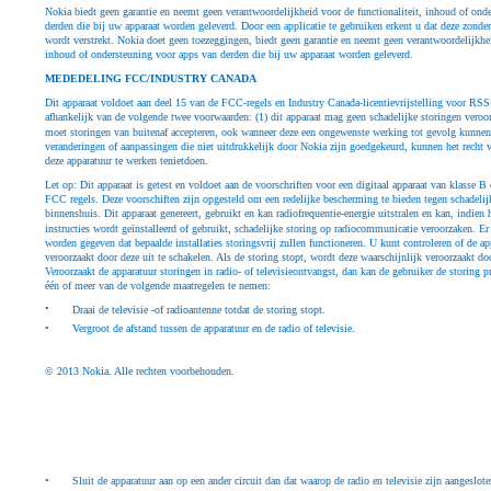
Nokia biedt geen garantie en neemt geen verantwoordelijkheid voor de functionaliteit, inhoud of ond
derden die bij uw apparaat worden geleverd. Door een applicatie te gebruiken erkent u dat deze zonde
wordt verstrekt. Nokia doet geen toezeggingen, biedt geen garantie en neemt geen verantwoordelijkhei
inhoud of ondersteuning voor apps van derden die bij uw apparaat worden geleverd.
MEDEDELING FCC/INDUSTRY CANADA
Dit apparaat voldoet aan deel 15 van de FCC-regels en Industry Canada-licentievrijstelling voor RSS
afhankelijk van de volgende twee voorwaarden: (1) dit apparaat mag geen schadelijke storingen veroor
moet storingen van buitenaf accepteren, ook wanneer deze een ongewenste werking tot gevolg kunnen
veranderingen of aanpassingen die niet uitdrukkelijk door Nokia zijn goedgekeurd, kunnen het recht
deze apparatuur te werken tenietdoen.
Let op: Dit apparaat is getest en voldoet aan de voorschriften voor een digitaal apparaat van klasse 
FCC regels. Deze voorschiften zijn opgesteld om een redelijke bescherming te bieden tegen schadelijke
binnenshuis. Dit apparaat genereert, gebruikt en kan radiofrequentie-energie uitstralen en kan, indien 
instructies wordt geïnstalleerd of gebruikt, schadelijke storing op radiocommunicatie veroorzaken. Er
worden gegeven dat bepaalde installaties storingsvrij zullen functioneren. U kunt controleren of de ap
veroorzaakt door deze uit te schakelen. Als de storing stopt, wordt deze waarschijnlijk veroorzaakt do
Veroorzaakt de apparatuur storingen in radio- of televisieontvangst, dan kan de gebruiker de storing p
één of meer van de volgende maatregelen te nemen:
•
Draai de televisie -of radioantenne totdat de storing stopt.
•
Vergroot de afstand tussen de apparatuur en de radio of televisie.
© 2013 Nokia. Alle rechten voorbehouden.
•
Sluit de apparatuur aan op een ander circuit dan dat waarop de radio en televisie zijn aangeslote