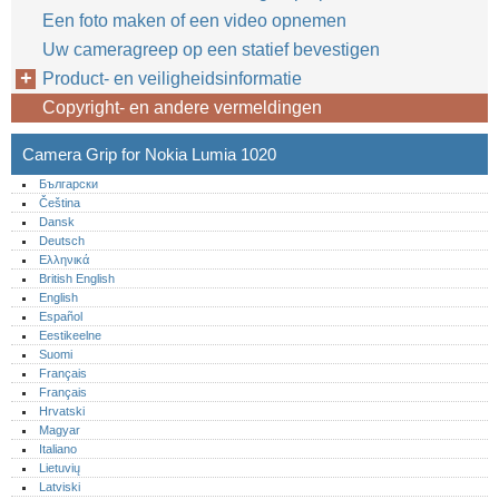
Een foto maken of een video opnemen
Uw cameragreep op een statief bevestigen
Product- en veiligheidsinformatie
Copyright- en andere vermeldingen
Camera Grip for Nokia Lumia 1020
Български
Čeština
Dansk
Deutsch
Ελληνικά
British English
English
Español
Eestikeelne
Suomi
Français
Français
Hrvatski
Magyar
Italiano
Lietuvių
Latviski