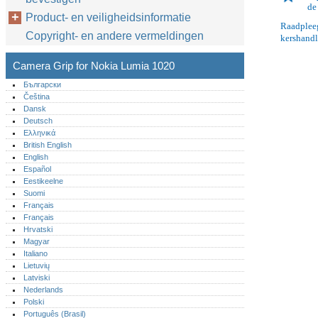
de
Product- en veiligheidsinformatie
Raadpleeg
Copyright- en andere vermeldingen
kershandl
Camera Grip for Nokia Lumia 1020
Български
Čeština
Dansk
Deutsch
Ελληνικά
British English
English
Español
Eestikeelne
Suomi
Français
Français
Hrvatski
Magyar
Italiano
Lietuvių
Latviski
Nederlands
Polski
Português (Brasil)