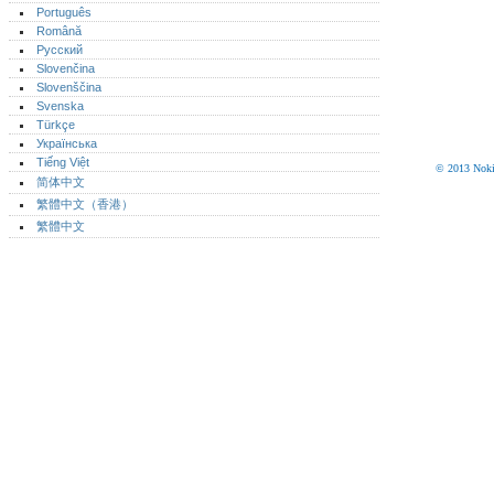
Português‎
Română
Русский
Slovenčina
Slovenščina
Svenska
Türkçe
Українська
Tiếng Việt
© 2013 Nokia
简体中文
繁體中文（香港）
繁體中文