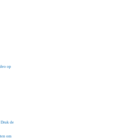
ideo op
. Druk de
iten om