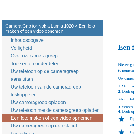
Camera Grip for Nokia Lumia 1020 > Een foto
maken of een video opnemen
Inhoudsopgave
Een 
Veiligheid
Over uw cameragreep
Toetsen en onderdelen
Nieuwsgie
te nemen?
Uw telefoon op de cameragreep
Uw camera
aansluiten
1.
Sluit u
Uw telefoon van de cameragreep
2.
Druk op
loskoppelen
Als uw te
Uw cameragreep opladen
3.
Selecte
Uw telefoon met de cameragreep opladen
4.
Druk op
Een foto maken of een video opnemen
Ti
ca
Uw cameragreep op een statief
Ti
bevestigen