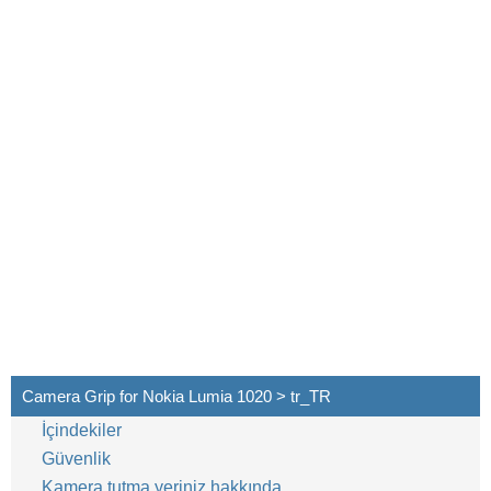
Camera Grip for Nokia Lumia 1020 > tr_TR
İçindekiler
Güvenlik
Kamera tutma yeriniz hakkında