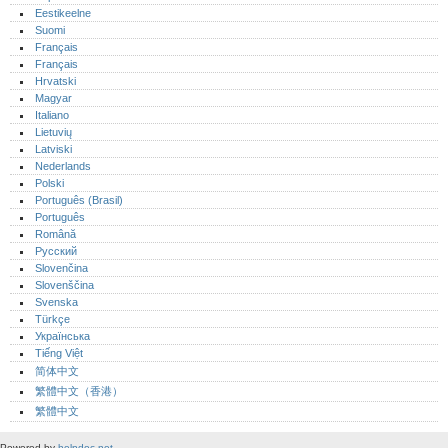
Eestikeelne
Suomi
Français
Français
Hrvatski
Magyar
Italiano
Lietuvių
Latviski
Nederlands
Polski
Português (Brasil)
Português‎
Română
Русский
Slovenčina
Slovenščina
Svenska
Türkçe
Українська
Tiếng Việt
简体中文
繁體中文（香港）
繁體中文
Powered by
helpdoc.net