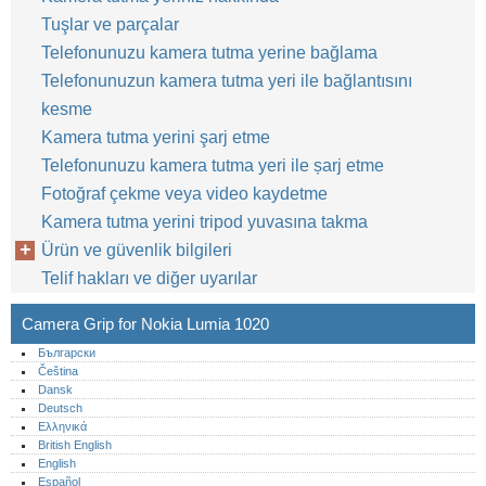
Tuşlar ve parçalar
Telefonunuzu kamera tutma yerine bağlama
Telefonunuzun kamera tutma yeri ile bağlantısını
kesme
Kamera tutma yerini şarj etme
Telefonunuzu kamera tutma yeri ile șarj etme
Fotoğraf çekme veya video kaydetme
Kamera tutma yerini tripod yuvasına takma
Ürün ve güvenlik bilgileri
Telif hakları ve diğer uyarılar
Camera Grip for Nokia Lumia 1020
Български
Čeština
Dansk
Deutsch
Ελληνικά
British English
English
Español