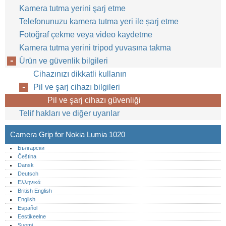
Kamera tutma yerini şarj etme
Telefonunuzu kamera tutma yeri ile șarj etme
Fotoğraf çekme veya video kaydetme
Kamera tutma yerini tripod yuvasına takma
Ürün ve güvenlik bilgileri
Cihazınızı dikkatli kullanın
Pil ve şarj cihazı bilgileri
Pil ve şarj cihazı güvenliği
Telif hakları ve diğer uyarılar
Camera Grip for Nokia Lumia 1020
Български
Čeština
Dansk
Deutsch
Ελληνικά
British English
English
Español
Eestikeelne
Suomi