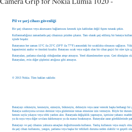
Camera Grip for Nokia Lumia 1020 -
Pil ve şarj cihazı güvenliği
Bir şarj cihazının veya aksesuarın bağlantısını kesmek için kablodan değil fişten tutarak çekin.
Kullanmadığınız zamanlarda şarj cihazınızı prizden çıkarın. Tam olarak şarj edilmiş bir batarya kull
içinde boşalır.
Bataryanın her zaman 15°C ila 25°C (59°F ila 77°F) arasındaki bir sıcaklıkta olmasını sağlayın. Yüks
kapasitesini azaltır ve ömrünü kısaltır. Bataryası sıcak veya soğuk olan bir cihaz geçici bir süre için ç
Bataryaları, patlama olasılığı olduğundan ateşe atmayın. Yerel düzenlemelere uyun. Geri dönüşüm ola
Bataryaları, evin diğer çöplerini attığınız gibi atmayın.
© 2013 Nokia. Tüm hakları saklıdır.
Bataryayı sökmeyin, kesmeyin, ezmeyin, bükmeyin, delmeyin veya zarar verecek başka herhangi bir
Batarya sızdırıyorsa sıvının derinize veya gözlerinize temas etmesine izin vermeyin. Böyle bir durum 
hemen suyla yıkayın veya tıbbi yardım alın. Bataryada değişiklik yapmayın, içerisine yabancı maddel
ya da suya veya diğer sıvılara daldırmayın ya da maruz bırakmayın. Bataryalar zarar gördüklerinde pat
Bataryayı ve şarj cihazını yalnızca amaçları doğrultusunda kullanın. Yanlış kullanım veya onaylı o
da şarj cihazı kullanımı, yangın, patlama veya başka bir tehlikeli duruma neden olabilir ve geçerli ola