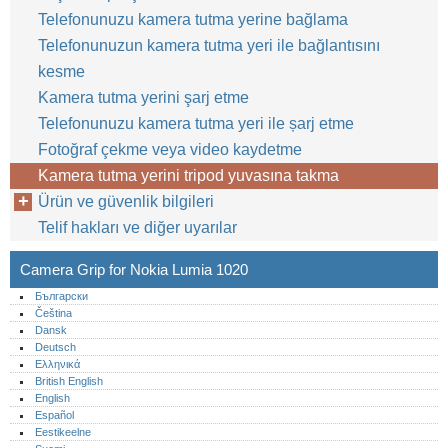
Telefonunuzu kamera tutma yerine bağlama
Telefonunuzun kamera tutma yeri ile bağlantısını
kesme
Kamera tutma yerini şarj etme
Telefonunuzu kamera tutma yeri ile șarj etme
Fotoğraf çekme veya video kaydetme
Kamera tutma yerini tripod yuvasına takma
Ürün ve güvenlik bilgileri
Telif hakları ve diğer uyarılar
Camera Grip for Nokia Lumia 1020
Български
Čeština
Dansk
Deutsch
Ελληνικά
British English
English
Español
Eestikeelne