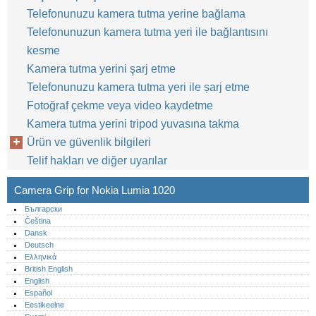
Telefonunuzu kamera tutma yerine bağlama
Telefonunuzun kamera tutma yeri ile bağlantısını
kesme
Kamera tutma yerini şarj etme
Telefonunuzu kamera tutma yeri ile șarj etme
Fotoğraf çekme veya video kaydetme
Kamera tutma yerini tripod yuvasına takma
Ürün ve güvenlik bilgileri
Telif hakları ve diğer uyarılar
Camera Grip for Nokia Lumia 1020
Български
Čeština
Dansk
Deutsch
Ελληνικά
British English
English
Español
Eestikeelne