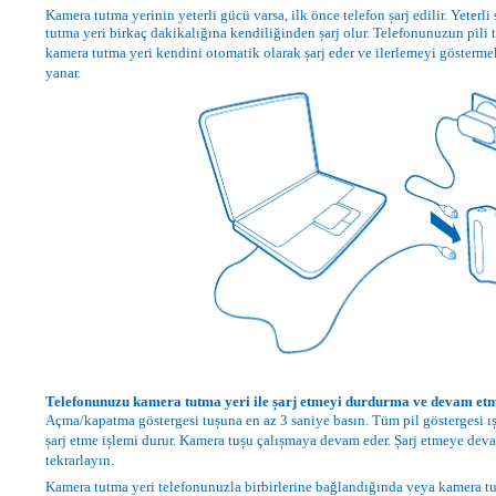
Kamera tutma yerinin yeterli gücü varsa, ilk önce telefon șarj edilir. Yeterli
tutma yeri birkaç dakikalığına kendiliğinden șarj olur. Telefonunuzun pil
kamera tutma yeri kendini otomatik olarak șarj eder ve ilerlemeyi göstermek
yanar.
Telefonunuzu kamera tutma yeri ile șarj etmeyi durdurma ve devam et
Açma/kapatma göstergesi tușuna en az 3 saniye basın. Tüm pil göstergesi ıș
șarj etme ișlemi durur. Kamera tușu çalıșmaya devam eder. Șarj etmeye dev
tekrarlayın.
Kamera tutma yeri telefonunuzla birbirlerine bağlandığında veya kamera tu