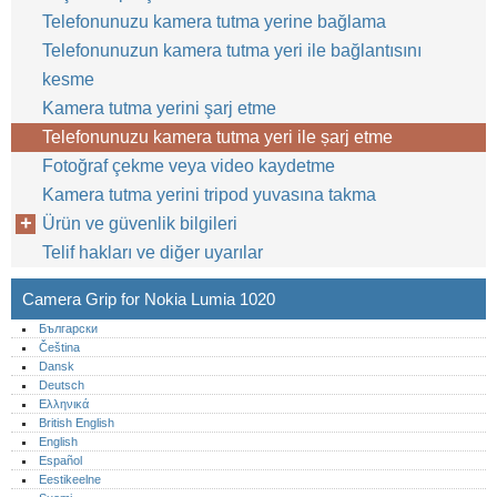
Telefonunuzu kamera tutma yerine bağlama
Telefonunuzun kamera tutma yeri ile bağlantısını
kesme
Kamera tutma yerini şarj etme
Telefonunuzu kamera tutma yeri ile șarj etme
Fotoğraf çekme veya video kaydetme
Kamera tutma yerini tripod yuvasına takma
Ürün ve güvenlik bilgileri
Telif hakları ve diğer uyarılar
Camera Grip for Nokia Lumia 1020
Български
Čeština
Dansk
Deutsch
Ελληνικά
British English
English
Español
Eestikeelne