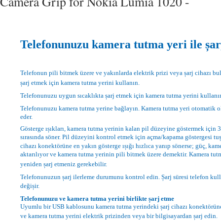
Camera Grip for Nokia Lumia 1020 -
Telefonunuzu kamera tutma yeri ile șar
Telefonun pili bitmek üzere ve yakınlarda elektrik prizi veya șarj cihazı 
șarj etmek için kamera tutma yerini kullanın.
Telefonunuzu uygun sıcaklıkta șarj etmek için kamera tutma yerini kullan
Telefonunuzu kamera tutma yerine bağlayın. Kamera tutma yeri otomatik ol
eder.
Gösterge ıșıkları, kamera tutma yerinin kalan pil düzeyine göstermek için 3
sırasında söner. Pil düzeyini kontrol etmek için açma/kapama göstergesi tuș
cihazı konektörüne en yakın gösterge ıșığı hızlıca yanıp sönerse; güç, kam
aktarılıyor ve kamera tutma yerinin pili bitmek üzere demektir. Kamera tutm
yeniden șarj etmeniz gerekebilir.
Telefonunuzun șarj ilerleme durumunu kontrol edin. Șarj süresi telefon kul
değișir.
Telefonunuzu ve kamera tutma yerini birlikte șarj etme
Uyumlu bir USB kablosunu kamera tutma yerindeki șarj cihazı konektörün
ve kamera tutma yerini elektrik prizinden veya bir bilgisayardan șarj edin.