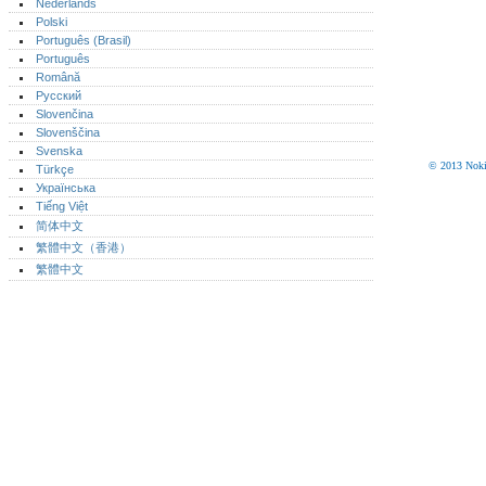
Nederlands
Polski
Português (Brasil)
Português‎
Română
Русский
Slovenčina
Slovenščina
Svenska
© 2013 Nokia
Türkçe
Українська
Tiếng Việt
简体中文
繁體中文（香港）
繁體中文