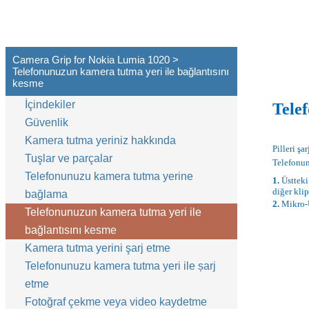
Camera Grip for Nokia Lumia 1020 >
Telefonunuzun kamera tutma yeri ile bağlantısını
kesme
İçindekiler
Tele
Güvenlik
Kamera tutma yeriniz hakkında
Pilleri şa
Tuşlar ve parçalar
Telefonun
Telefonunuzu kamera tutma yerine
1.
Üstteki
diğer klip
bağlama
2.
Mikro-U
Telefonunuzun kamera tutma yeri ile
bağlantısını kesme
Kamera tutma yerini şarj etme
Telefonunuzu kamera tutma yeri ile șarj
etme
Fotoğraf çekme veya video kaydetme