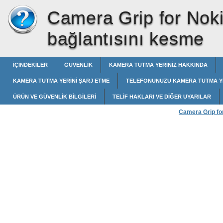
Camera Grip for Nok
bağlantısını kesme
İÇINDEKILER
GÜVENLIK
KAMERA TUTMA YERINIZ HAKKINDA
KAMERA TUTMA YERINI ŞARJ ETME
TELEFONUNUZU KAMERA TUTMA YE
ÜRÜN VE GÜVENLIK BILGILERI
TELIF HAKLARI VE DIĞER UYARILAR
Camera Grip fo