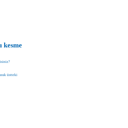
nı kesme
isiniz?
arak üstteki