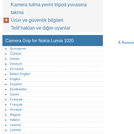
Kamera tutma yerini tripod yuvasına
takma
Ürün ve güvenlik bilgileri
Telif hakları ve diğer uyarılar
Camera Grip for Nokia Lumia 1020
3.
Kamera 
Български
Čeština
Dansk
Deutsch
Ελληνικά
British English
English
Español
Eestikeelne
Suomi
Français
Français
Hrvatski
Magyar
Italiano
Lietuvių
Latviski