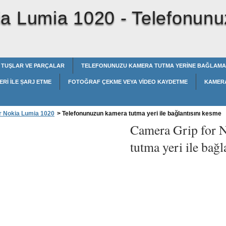
ia Lumia 1020 -
Telefonunu
TUŞLAR VE PARÇALAR
TELEFONUNUZU KAMERA TUTMA YERINE BAĞLAMA
RI ILE ȘARJ ETME
FOTOĞRAF ÇEKME VEYA VIDEO KAYDETME
KAMERA
r Nokia Lumia 1020
>
Telefonunuzun kamera tutma yeri ile bağlantısını kesme
Camera Grip for 
tutma yeri ile bağl