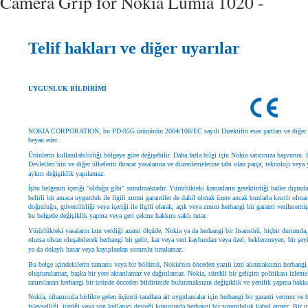
Camera Grip for Nokia Lumia 1020 -
Telif hakları ve diğer uyarılar
UYGUNLUK BİLDİRİMİ
NOKIA CORPORATION, bu PD-95G ürününün 2004/108/EC sayılı Direktifin esas şartları ve diğer 
beyan eder.
Ürünlerin kullanılabilirliği bölgeye göre değişebilir. Daha fazla bilgi için Nokia satıcınıza başvurun.
Devletleri’nin ve diğer ülkelerin ihracat yasalarına ve düzenlemelerine tabi olan parça, teknoloji veya 
aykırı değişiklik yapılamaz.
İşbu belgenin içeriği "olduğu gibi" sunulmaktadır. Yürürlükteki kanunların gerektirdiği haller dışında, 
belirli bir amaca uygunluk ile ilgili zımni garantiler de dahil olmak üzere ancak bunlarla kısıtlı olma
doğruluğu, güvenilirliği veya içeriği ile ilgili olarak, açık veya zımni herhangi bir garanti verilmemi
bu belgede değişiklik yapma veya geri çekme hakkını saklı tutar.
Yürürlükteki yasaların izin verdiği azami ölçüde, Nokia ya da herhangi bir lisansörü, hiçbir durumd
olursa olsun oluşabilecek herhangi bir gelir, kar veya veri kaybından veya özel, beklenmeyen, bir ş
ya da dolaylı hasar veya kayıplardan sorumlu tutulamaz.
Bu belge içindekilerin tamamı veya bir bölümü, Nokia'nın önceden yazılı izni alınmaksızın herhangi
oluşturulamaz, başka bir yere aktarılamaz ve dağıtılamaz. Nokia, sürekli bir gelişim politikası izlem
tanımlanan herhangi bir üründe önceden bildirimde bulunmaksızın değişiklik ve yenilik yapma hakkını
Nokia, cihazınızla birlikte gelen üçüncü taraflara ait uygulamalar için herhangi bir garanti vermez ve
işlevselliği, içeriği veya son kullanıcı desteği konusunda herhangi bir sorumluluk kabul etmez. Bir 