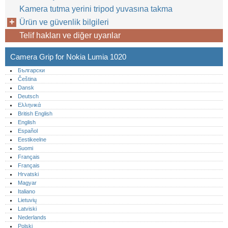
Kamera tutma yerini tripod yuvasına takma
Ürün ve güvenlik bilgileri
Telif hakları ve diğer uyarılar
Camera Grip for Nokia Lumia 1020
Български
Čeština
Dansk
Deutsch
Ελληνικά
British English
English
Español
Eestikeelne
Suomi
Français
Français
Hrvatski
Magyar
Italiano
Lietuvių
Latviski
Nederlands
Polski