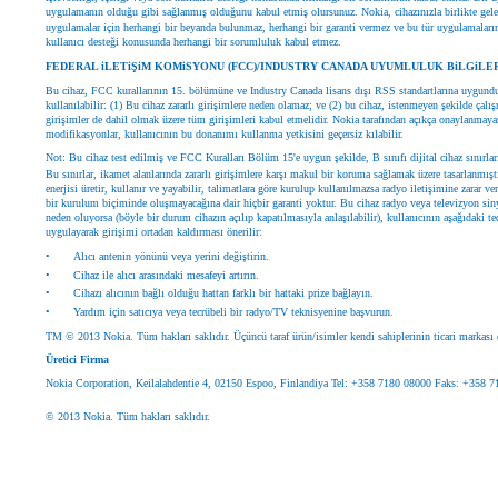
uygulamanın olduğu gibi sağlanmış olduğunu kabul etmiş olursunuz. Nokia, cihazınızla birlikte gelen
uygulamalar için herhangi bir beyanda bulunmaz, herhangi bir garanti vermez ve bu tür uygulamaların 
kullanıcı desteği konusunda herhangi bir sorumluluk kabul etmez.
FEDERAL iLETiŞiM KOMiSYONU (FCC)/INDUSTRY CANADA UYUMLULUK BiLGiLER
Bu cihaz, FCC kurallarının 15. bölümüne ve Industry Canada lisans dışı RSS standartlarına uygundur.
kullanılabilir: (1) Bu cihaz zararlı girişimlere neden olamaz; ve (2) bu cihaz, istenmeyen şekilde çal
girişimler de dahil olmak üzere tüm girişimleri kabul etmelidir. Nokia tarafından açıkça onaylanmaya
modifikasyonlar, kullanıcının bu donanımı kullanma yetkisini geçersiz kılabilir.
Not: Bu cihaz test edilmiş ve FCC Kuralları Bölüm 15'e uygun şekilde, B sınıfı dijital cihaz sınırlar
Bu sınırlar, ikamet alanlarında zararlı girişimlere karşı makul bir koruma sağlamak üzere tasarlanmışt
enerjisi üretir, kullanır ve yayabilir, talimatlara göre kurulup kullanılmazsa radyo iletişimine zarar ver
bir kurulum biçiminde oluşmayacağına dair hiçbir garanti yoktur. Bu cihaz radyo veya televizyon siny
neden oluyorsa (böyle bir durum cihazın açılıp kapatılmasıyla anlaşılabilir), kullanıcının aşağıdaki te
uygulayarak girişimi ortadan kaldırması önerilir:
•
Alıcı antenin yönünü veya yerini değiştirin.
•
Cihaz ile alıcı arasındaki mesafeyi artırın.
•
Cihazı alıcının bağlı olduğu hattan farklı bir hattaki prize bağlayın.
•
Yardım için satıcıya veya tecrübeli bir radyo/TV teknisyenine başvurun.
TM © 2013 Nokia. Tüm hakları saklıdır. Üçüncü taraf ürün/isimler kendi sahiplerinin ticari markası o
Üretici Firma
Nokia Corporation, Keilalahdentie 4, 02150 Espoo, Finlandiya Tel: +358 7180 08000 Faks: +358 
© 2013 Nokia. Tüm hakları saklıdır.